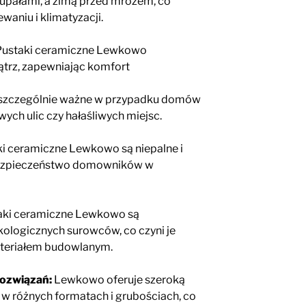
upałami, a zimą przed mrozem, co
aniu i klimatyzacji.
ustaki ceramiczne Lewkowo
nątrz, zapewniając komfort
o szczególnie ważne w przypadku domów
ych ulic czy hałaśliwych miejsc.
i ceramiczne Lewkowo są niepalne i
bezpieczeństwo domowników w
aki ceramiczne Lewkowo są
kologicznych surowców, co czyni je
ateriałem budowlanym.
rozwiązań:
Lewkowo oferuje szeroką
 różnych formatach i grubościach,
co