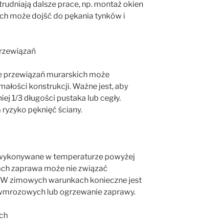
rudniają dalsze prace, np. montaż okien
ach może dojść do pękania tynków i
rzewiązań
e przewiązań murarskich może
łości konstrukcji. Ważne jest, aby
ej 1/3 długości pustaka lub cegły.
 ryzyko pęknięć ściany.
 wykonywane w temperaturze powyżej
ach zaprawa może nie związać
. W zimowych warunkach konieczne jest
wmrozowych lub ogrzewanie zaprawy.
ach