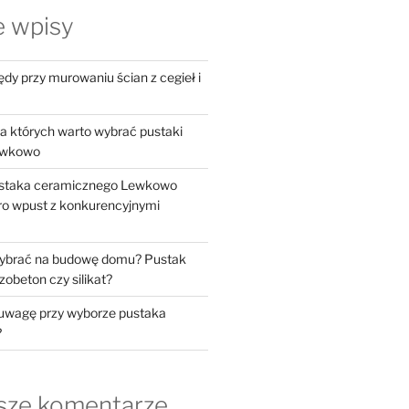
e wpisy
dy przy murowaniu ścian z cegieł i
a których warto wybrać pustaki
ewkowo
staka ceramicznego Lewkowo
ro wpust z konkurencyjnymi
 wybrać na budowę domu? Pustak
obeton czy silikat?
 uwagę przy wyborze pustaka
?
sze komentarze