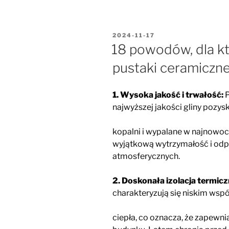
OPUBLIKOWANE
2024-11-17
W
18 powodów, dla k
pustaki ceramicz
1. Wysoka jakość i trwałość:
P
najwyższej jakości gliny pozys
kopalni i wypalane w najnowoc
wyjątkową wytrzymałość i odp
atmosferycznych.
2. Doskonała izolacja termicz
charakteryzują się niskim ws
ciepła, co oznacza, że zapewni