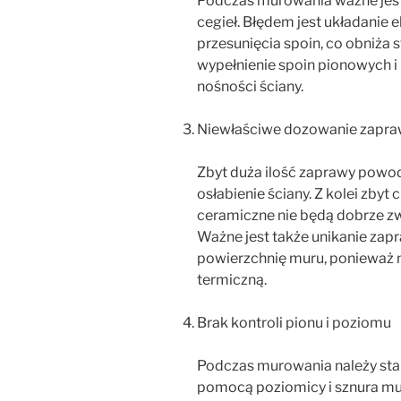
Podczas murowania ważne jest
cegieł. Błędem jest układanie 
przesunięcia spoin, co obniża 
wypełnienie spoin pionowych 
nośności ściany.
Niewłaściwe dozowanie zapr
Zbyt duża ilość zaprawy powo
osłabienie ściany. Z kolei zbyt
ceramiczne nie będą dobrze zwi
Ważne jest także unikanie zap
powierzchnię muru, ponieważ 
termiczną.
Brak kontroli pionu i poziomu
Podczas murowania należy stal
pomocą poziomicy i sznura mur