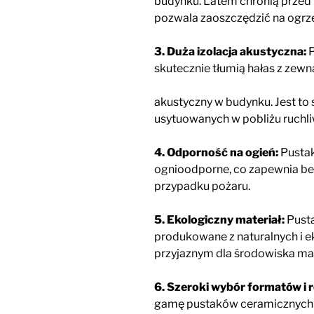
budynku. Latem chronią przed 
pozwala zaoszczędzić na ogrzew
3. Duża izolacja akustyczna:
P
skutecznie tłumią hałas z zew
akustyczny w budynku. Jest t
usytuowanych w pobliżu ruchliw
4. Odporność na ogień:
Pustak
ognioodporne, co zapewnia 
przypadku pożaru.
5. Ekologiczny materiał:
Pust
produkowane z naturalnych i e
przyjaznym dla środowiska m
6. Szeroki wybór formatów i 
gamę pustaków ceramicznych w