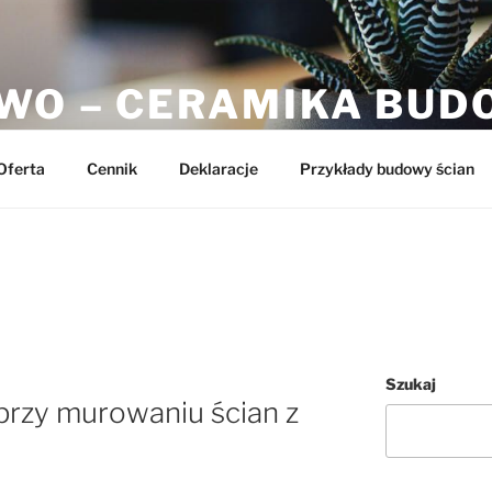
WO – CERAMIKA BU
a
Oferta
Cennik
Deklaracje
Przykłady budowy ścian
Szukaj
przy murowaniu ścian z