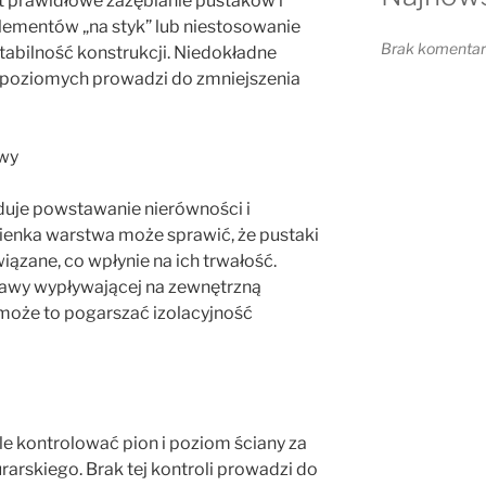
 prawidłowe zazębianie pustaków i
elementów „na styk” lub niestosowanie
Brak komentarz
stabilność konstrukcji. Niedokładne
i poziomych prowadzi do zmniejszenia
awy
duje powstawanie nierówności i
 cienka warstwa może sprawić, że pustaki
ązane, co wpłynie na ich trwałość.
rawy wypływającej na zewnętrzną
może to pogarszać izolacyjność
e kontrolować pion i poziom ściany za
arskiego. Brak tej kontroli prowadzi do