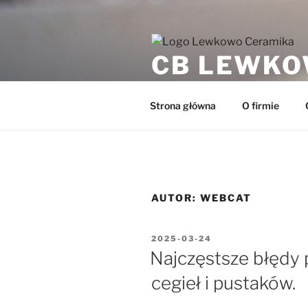
Przejdź
do
treści
CB LEWKO
Pustaki ceramiczne z Lewkow
Strona główna
O firmie
AUTOR:
WEBCAT
OPUBLIKOWANE
2025-03-24
W
Najczęstsze błędy 
cegieł i pustaków.