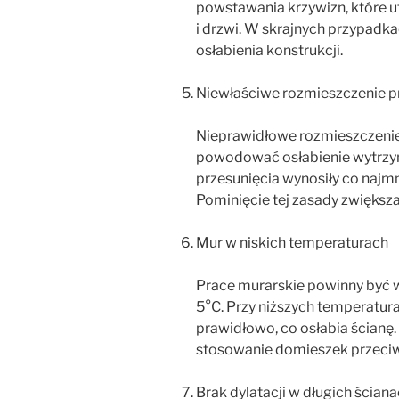
powstawania krzywizn, które ut
i drzwi. W skrajnych przypadk
osłabienia konstrukcji.
Niewłaściwe rozmieszczenie p
Nieprawidłowe rozmieszczeni
powodować osłabienie wytrzyma
przesunięcia wynosiły co najmni
Pominięcie tej zasady zwiększa
Mur w niskich temperaturach
Prace murarskie powinny być
5°C. Przy niższych temperatur
prawidłowo, co osłabia ścianę
stosowanie domieszek przeci
Brak dylatacji w długich ścian