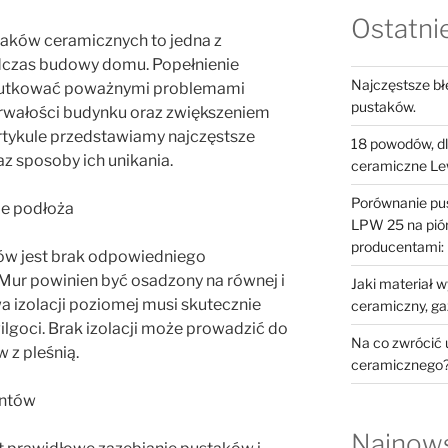
Ostatni
staków ceramicznych to jedna z
dczas budowy domu. Popełnienie
Najczęstsze błę
skutkować poważnymi problemami
pustaków.
trwałości budynku oraz zwiększeniem
rtykule przedstawiamy najczęstsze
18 powodów, dl
z sposoby ich unikania.
ceramiczne L
Porównanie pu
e podłoża
LPW 25 na pió
producentami:
w jest brak odpowiedniego
ur powinien być osadzony na równej i
Jaki materiał
wa izolacji poziomej musi skutecznie
ceramiczny, gaz
lgoci. Brak izolacji może prowadzić do
Na co zwrócić
 z pleśnią.
ceramicznego
entów
Najnow