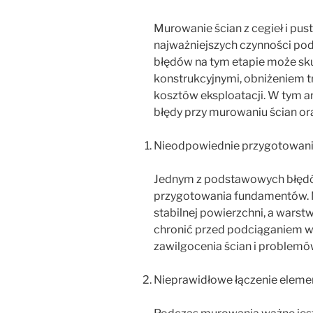
Murowanie ścian z cegieł i pu
najważniejszych czynności po
błędów na tym etapie może 
konstrukcyjnymi, obniżeniem 
kosztów eksploatacji. W tym a
błędy przy murowaniu ścian ora
Nieodpowiednie przygotowani
Jednym z podstawowych błędó
przygotowania fundamentów. M
stabilnej powierzchni, a warst
chronić przed podciąganiem wi
zawilgocenia ścian i problemów
Nieprawidłowe łączenie elem