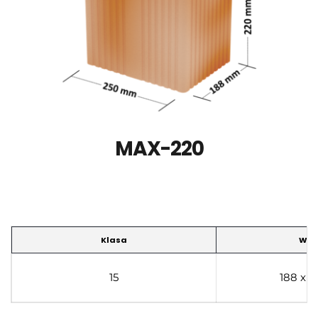
MAX-220
Klasa
Wym
15
188 x 