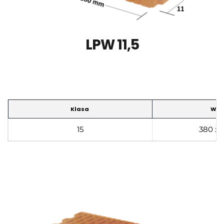
LPW 11,5
Klasa
Wym
15
380 x 