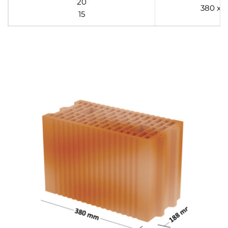
20
380 x 
15