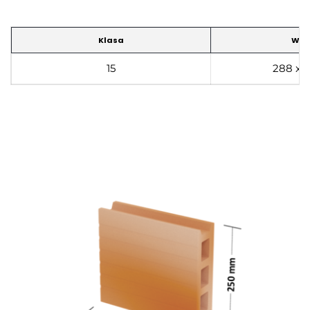
Klasa
Wym
15
288 x 