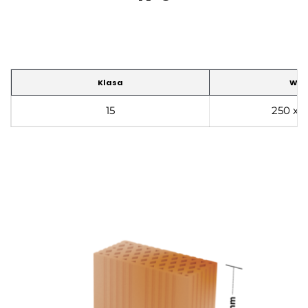
Klasa
Wym
15
250 x 