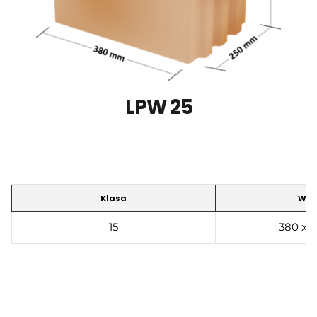
LPW 25
Klasa
Wym
15
380 x 