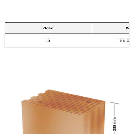
Klasa
Wym
15
188 x 