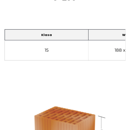
Klasa
Wym
15
188 x 