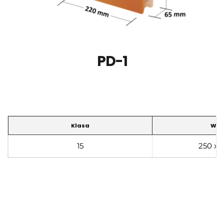
PD-1
Klasa
Wym
15
250 x 