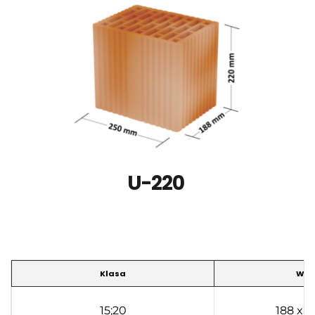
U-220
Klasa
Wym
15;20
188 x 