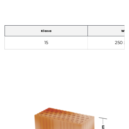
Klasa
Wym
15
250 x 