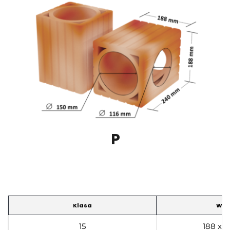
P
Klasa
Wym
15
188 x 