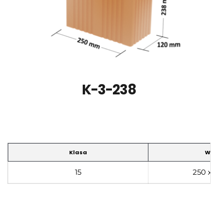
K-3-238
Klasa
Wym
15
250 x 