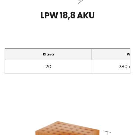
LPW 18,8 AKU
Klasa
Wym
20
380 x 