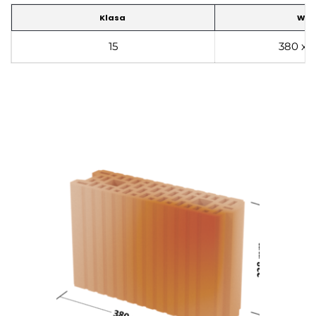
Klasa
Wym
15
380 x 